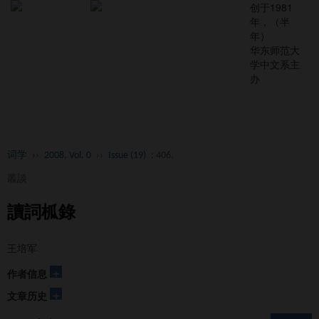
创于1981
年，（半
年）
华东师范大
学中文系主
办
Toggl
naviga
词学
››
2008, Vol. 0
››
Issue (19)
: 406.
叢談
讀詞柧錄
王培军
+
作者信息
+
文章历史