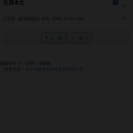
引用本文
导出引用
王培军.
讀詞柧錄[J]. 词学, 2008, 0(19): 406
上一篇
下一篇
版权所有 © 《词学》编辑部
技术支持：
北京玛格泰克科技发展有限公司