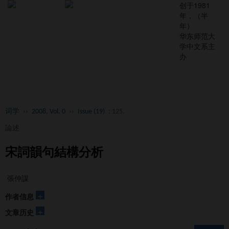
创于1981
年，（半
年）
华东师范大
学中文系主
办
Toggl
naviga
词学
››
2008, Vol. 0
››
Issue (19)
: 125.
論述
宋詞韻句結構分析
張仲謀
+
作者信息
+
文章历史