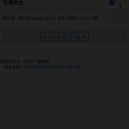
引用本文
导出引用
張仲謀 .
宋詞韻句結構分析[J]. 词学, 2008, 0(19): 125
上一篇
下一篇
版权所有 © 《词学》编辑部
技术支持：
北京玛格泰克科技发展有限公司