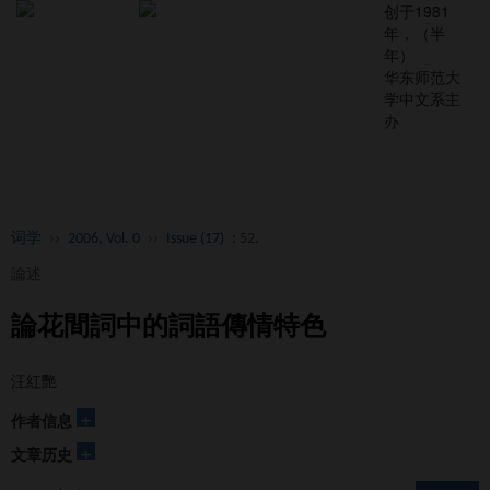
创于1981
年，（半
年）
华东师范大
学中文系主
办
Toggl
naviga
词学
››
2006, Vol. 0
››
Issue (17)
: 52.
論述
論花間詞中的詞語傳情特色
汪紅艷
+
作者信息
+
文章历史