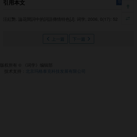
引用本文
导出引用
汪紅艷.
論花間詞中的詞語傳情特色[J]. 词学, 2006, 0(17): 52
上一篇
下一篇
版权所有 © 《词学》编辑部
技术支持：
北京玛格泰克科技发展有限公司