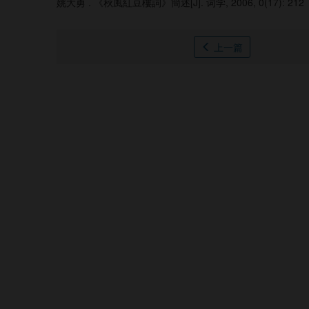
姚大勇 .
《秋風紅豆樓詞》簡述[J]. 词学, 2006, 0(17): 212
上一篇